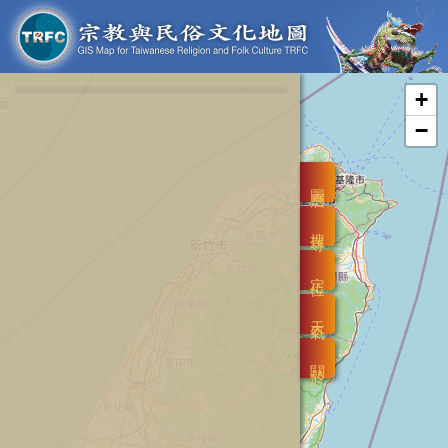
+
−
圖層
搜尋
定位
天氣
關於