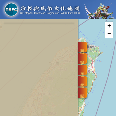
+
−
圖層
搜尋
定位
天氣
關於