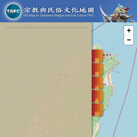
+
−
圖層
搜尋
定位
天氣
關於