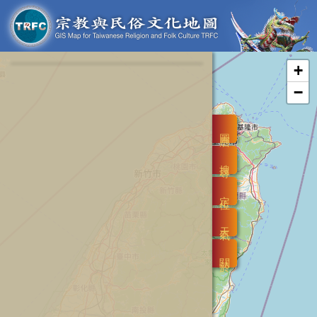
+
−
圖層
搜尋
定位
天氣
關於