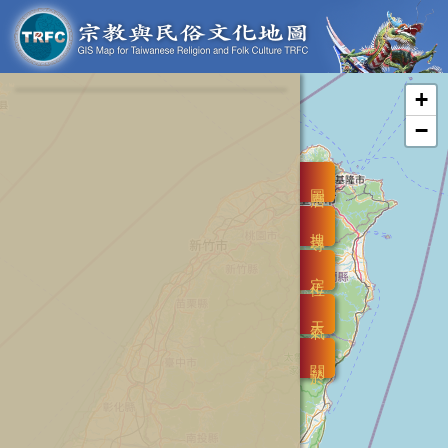
+
−
圖層
搜尋
定位
天氣
關於