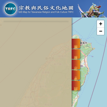
+
−
圖層
搜尋
定位
天氣
關於