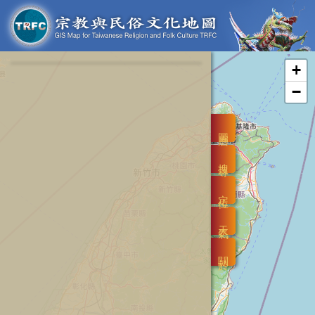
+
−
圖層
搜尋
定位
天氣
關於