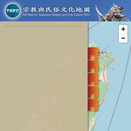
+
−
圖層
搜尋
定位
天氣
關於