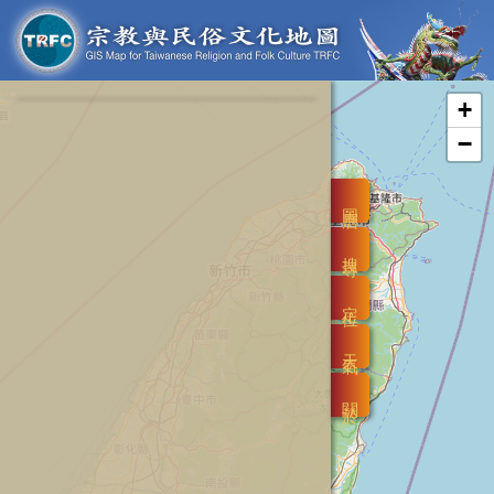
+
−
圖層
搜尋
定位
天氣
關於